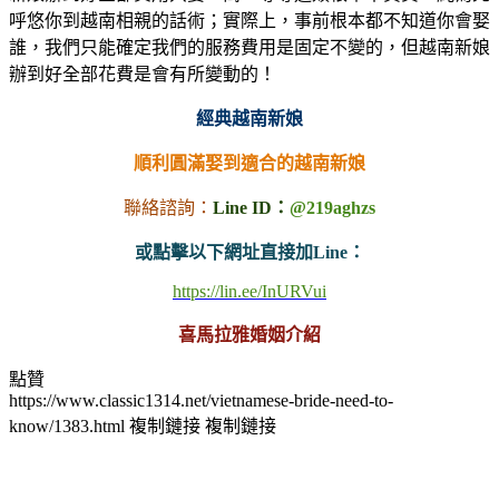
呼悠你到越南相親的話術；實際上，事前根本都不知道你會娶
誰，我們只能確定我們的服務費用是固定不變的，但越南新娘
辦到好全部花費是會有所變動的！
經典越南新娘
順利圓滿娶到適合的越南新娘
聯絡諮詢：
Line ID：
@219aghzs
或點擊以下網址直接加Line：
https://lin.ee/InURVui
喜馬拉雅婚姻介紹
點贊
https://www.classic1314.net/vietnamese-bride-need-to-
know/1383.html
複制鏈接
複制鏈接