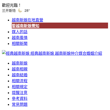
歡迎光臨！
兰开斯特
28°
越南新娘在地直營
娶越南新娘需知
媒人的話
越南風情
相關新聞
經典越南新娘
越南新娘仲介媒合婚姻介紹
越南新娘
越南相親
越南結婚
相關流程
相關規定
提醒注意
參考資料
常見問題