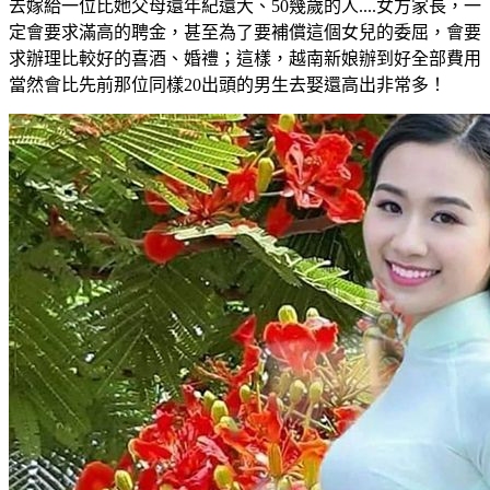
去嫁給一位比她父母還年紀還大、50幾歲的人....女方家長，一
定會要求滿高的聘金，甚至為了要補償這個女兒的委屈，會要
求辦理比較好的喜酒、婚禮；這樣，越南新娘辦到好全部費用
當然會比先前那位同樣20出頭的男生去娶還高出非常多！