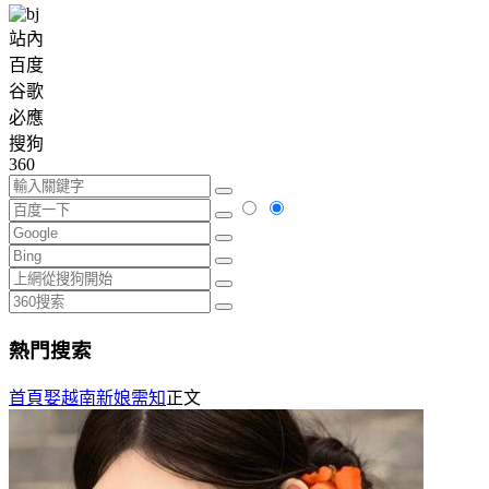
站內
百度
谷歌
必應
搜狗
360
熱門搜索
首頁
娶越南新娘需知
正文