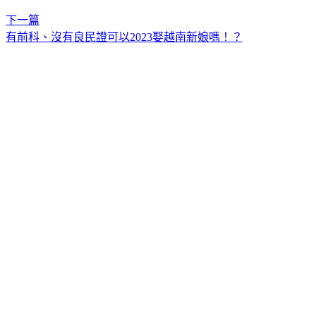
下一篇
有前科、沒有良民證可以2023娶越南新娘嗎！？