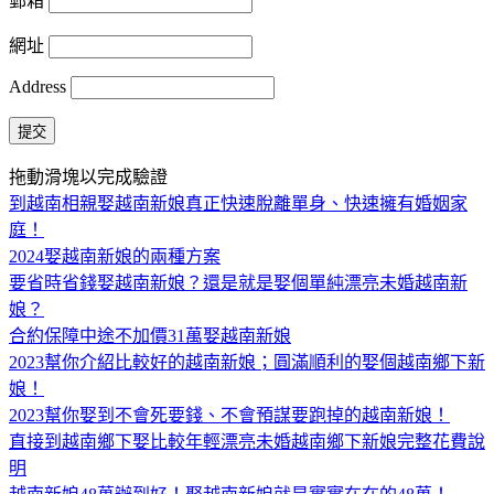
郵箱
網址
Address
提交
拖動滑塊以完成驗證
到越南相親娶越南新娘真正快速脫離單身、快速擁有婚姻家
庭！
2024娶越南新娘的兩種方案
要省時省錢娶越南新娘？還是就是娶個單純漂亮未婚越南新
娘？
合約保障中途不加價31萬娶越南新娘
2023幫你介紹比較好的越南新娘；圓滿順利的娶個越南鄉下新
娘！
2023幫你娶到不會死要錢、不會預謀要跑掉的越南新娘！
直接到越南鄉下娶比較年輕漂亮未婚越南鄉下新娘完整花費說
明