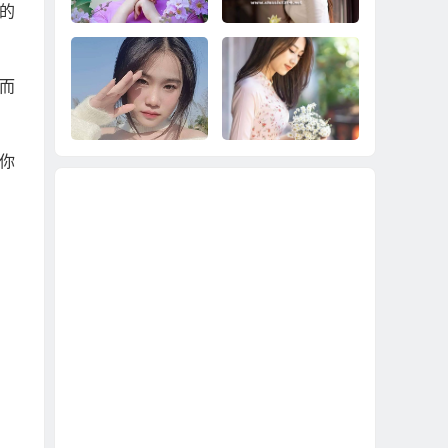
的
純漂亮未婚越南新
娘？
而
2023幫你介紹比較好
2023幫你娶到不會死
的越南新娘；圓滿順
要錢、不會預謀要跑
利的娶個越南鄉下新
掉的越南新娘！
娘！
你
越南新娘48萬辦到
Since 1995 老牌優質
好！娶越南新娘就是
越南新娘介紹
實實在在的48萬！