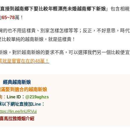
「
直接到越南鄉下娶比較年輕漂亮未婚越南鄉下新娘
」包含相親
約
65~78
萬！
灣的也不用這樣貴、別家怎樣怎樣等等；反正，不好意思，時代
至比較單純的越南新娘，就是這樣貴！
新娘，對於越南新娘的要求不高，可以選擇我們另一個比較便宜
等就是實實在在的48萬！
經典越南新娘
圓滿娶到適合的越南新娘
詢：
Line ID：
@219aghzs
以下網址直接加Line：
ttps://lin.ee/InURVui
喜馬拉雅婚姻介紹