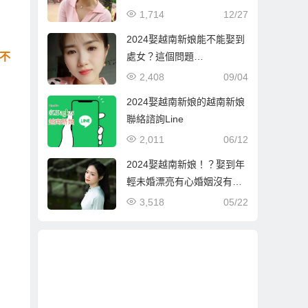
1,714
12/27
2024娶越南新娘能不能娶到
處女？這個問題…
不
2,408
09/04
2024娶越南新娘的越南新娘
聯絡諮詢Line
2,011
06/12
2024娶越南新娘！？娶到年
輕未婚漂亮有心婚姻沒有其
他企圖越南新娘的方式！
3,518
05/22