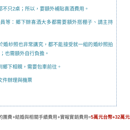
都不只2桌；所以，要額外補貼喜酒費用。
人員等：鄉下辦喜酒大多都需要額外搭棚子、請主持
於婚紗照也非常講究，都不能接受就一組的婚紗照拍
；也需額外自行負擔。
到鄉下相親，需要包車前往。
文件辦理與機票
團費+結婚與相關手續費用+實報實銷費用=
5萬元台幣+32萬