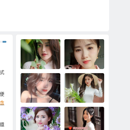
式
到越南相親娶越南新
2024娶越南新娘的兩
娘真正快速脫離單
種方案
便
身、快速擁有婚姻家
含
庭！
要省時省錢娶越南新
合約保障中途不加價3
還
娘？還是就是娶個單
1萬娶越南新娘