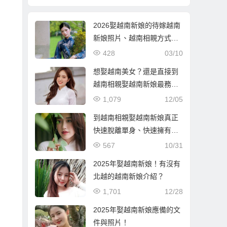
2026娶越南新娘的待嫁越南
新娘照片、越南相親方式與
流程
428
03/10
想娶越南美女？還是直接到
越南相親娶越南新娘最務
實！
1,079
12/05
到越南相親娶越南新娘真正
快速脫離單身、快速擁有婚
姻家庭！
567
10/31
2025年娶越南新娘！有沒有
北越的越南新娘介紹？
1,701
12/28
2025年娶越南新娘應備的文
件與照片！