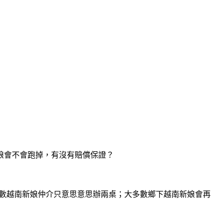
娘會不會跑掉，有沒有賠償保證？
多數越南新娘仲介只意思意思辦兩桌；大多數鄉下越南新娘會再