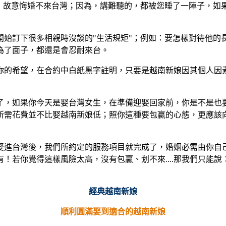
"，故意悔婚不來台灣；因為，講難聽的，都被您睡了一陣子，如
始訂下很多相親時沒談的"生活規矩"；例如：要怎樣對待他的長輩
娘為了面子，都還是會忍耐來台。
你的希望，在合約中白紙黑字註明，只要是越南新娘因其個人因
了，如果你今天是娶台灣女生，在準備迎娶回家前，你是不是也
所需花費並不比娶越南新娘低；照你這種要包贏的心態，更應該
娶進台灣後，我們所約定的服務項目就完成了，婚姻必需由你自
！若你覺得這樣風險太高，沒有包贏、划不來....那我們只能
經典越南新娘
順利圓滿娶到適合的越南新娘