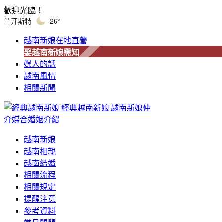
歡迎光臨！
兰开斯特
26°
越南新娘在地直營
娶越南新娘需知
媒人的話
越南風情
相關新聞
經典越南新娘
越南新娘仲
介媒合婚姻介紹
越南新娘
越南相親
越南結婚
相關流程
相關規定
提醒注意
參考資料