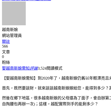
越南新娘
網站管理員
關註
566
文章
0
粉絲
娶越南新娘需知
評論
3,524
閱讀模式
【娶越南新娘需知】到2020年了，越南新娘仍舊以年輕漂亮
首先，既然要談財，就來談談越南新娘嫁給您，能得到多少？其實也
然後在鄉下地區，很多越南新娘的父母還為了面子，會自辦第
自掏腰包再辦一次)；這樣，越配實際到手的能剩多少？