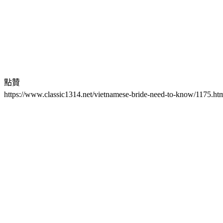
點贊
https://www.classic1314.net/vietnamese-bride-need-to-know/1175.ht