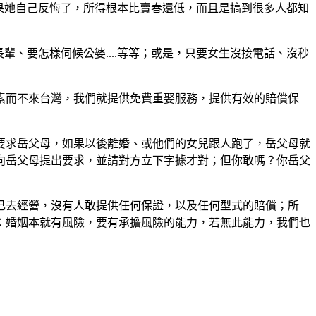
果她自己反悔了，所得根本比賣春還低，而且是搞到很多人都知
、要怎樣伺候公婆....等等；或是，只要女生沒接電話、沒秒
素而不來台灣，我們就提供免費重娶服務，提供有效的賠償保
要求岳父母，如果以後離婚、或他們的女兒跟人跑了，岳父母就
向岳父母提出要求，並請對方立下字據才對；但你敢嗎？你岳父
己去經營，沒有人敢提供任何保證，以及任何型式的賠償；所
說：婚姻本就有風險，要有承擔風險的能力，若無此能力，我們也