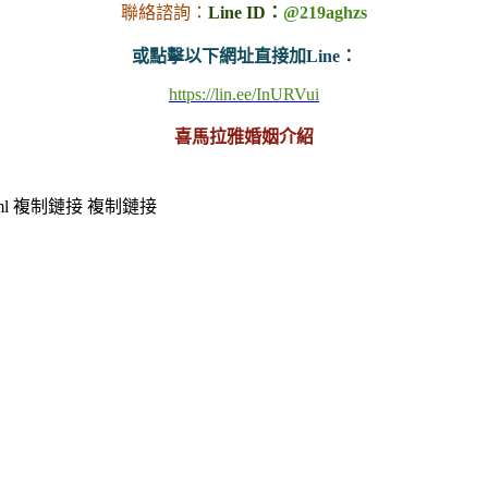
聯絡諮詢：
Line ID：
@219aghzs
或點擊以下網址直接加Line：
https://lin.ee/InURVui
喜馬拉雅婚姻介紹
ml
複制鏈接
複制鏈接