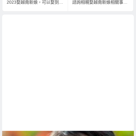
2023娶越南新娘，可以娶到華僑越南新娘嗎？
諮詢相親娶越南新娘相關事宜；請先詢問瞭解關於娶越南新娘的完整費用！