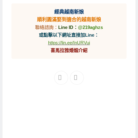
經典越南新娘
順利圓滿娶到適合的越南新娘
聯絡諮詢：
Line ID：
@219aghzs
或點擊以下網址直接加Line：
https://lin.ee/InURVui
喜馬拉雅婚姻介紹