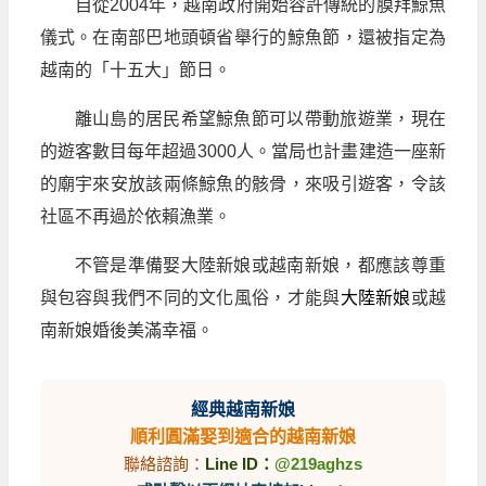
自從2004年，越南政府開始容許傳統的膜拜鯨魚
儀式。在南部巴地頭頓省舉行的鯨魚節，還被指定為
越南的「十五大」節日。
離山島的居民希望鯨魚節可以帶動旅遊業，現在
的遊客數目每年超過3000人。當局也計畫建造一座新
的廟宇來安放該兩條鯨魚的骸骨，來吸引遊客，令該
社區不再過於依賴漁業。
不管是準備娶大陸新娘或越南新娘，都應該尊重
與包容與我們不同的文化風俗，才能與
大陸新娘
或越
南新娘婚後美滿幸福。
經典越南新娘
順利圓滿娶到適合的越南新娘
聯絡諮詢：
Line ID：
@219aghzs