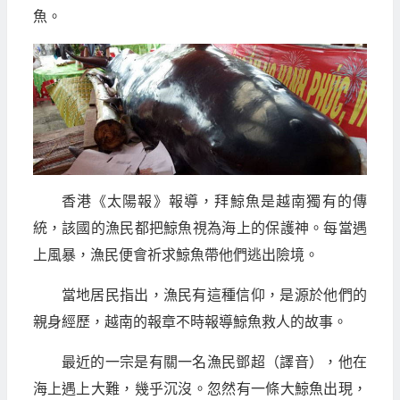
魚。
香港《太陽報》報導，拜鯨魚是越南獨有的傳
統，該國的漁民都把鯨魚視為海上的保護神。每當遇
上風暴，漁民便會祈求鯨魚帶他們逃出險境。
當地居民指出，漁民有這種信仰，是源於他們的
親身經歷，越南的報章不時報導鯨魚救人的故事。
最近的一宗是有關一名漁民鄧超（譯音），他在
海上遇上大難，幾乎沉沒。忽然有一條大鯨魚出現，