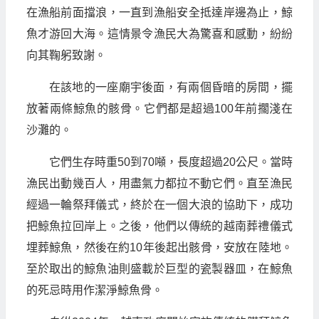
在漁船前面擋浪，一直到漁船安全抵達岸邊為止，鯨
魚才游回大海。這情景令漁民大為驚喜和感動，紛紛
向其鞠躬致謝。
在該地的一座廟宇後面，有兩個昏暗的房間，擺
放著兩條鯨魚的骸骨。它們都是超過100年前擱淺在
沙灘的。
它們生存時重50到70噸，長度超過20公尺。當時
漁民出動幾百人，用盡氣力都拉不動它們。直至漁民
經過一輪祭拜儀式，終於在一個大浪的協助下，成功
把鯨魚拉回岸上。之後，他們以傳統的越南葬禮儀式
埋葬鯨魚，然後在約10年後起出骸骨，安放在陸地。
至於取出的鯨魚油則盛載於巨型的瓷製器皿，在鯨魚
的死忌時用作潔淨鯨魚骨。