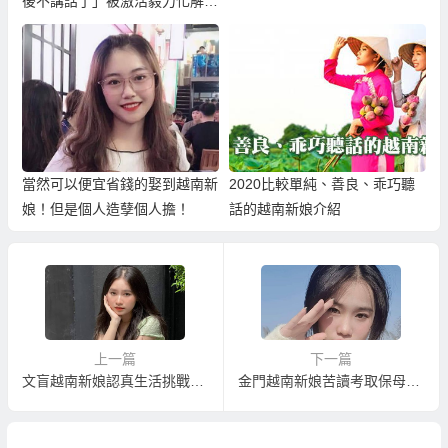
後不講話了」被激活毅力化解外
籍歧視！
當然可以便宜省錢的娶到越南新
2020比較單純、善良、乖巧聽
娘！但是個人造孽個人擔！
話的越南新娘介紹
上一篇
下一篇
文盲越南新娘認真生活挑戰6次考取駕照
金門越南新娘苦讀考取保母證照