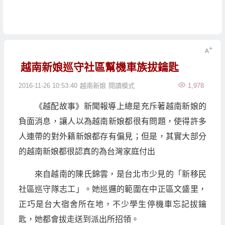
越南新娘巡守社區幫機車族拔鑰匙
2016-11-26 10:53:40
越南新娘
閱讀模式
1,978
《越配故事》新聞報導上總是充斥著越南新娘的
負面消息，讓人以為越南新娘都很有問題，使得許多
人連帶的對外籍新娘都存有偏見；但是，其實大部分
的越南新娘都很認真的為台灣家庭付出
來自越南的陳氏錦雲，是台北市少見的「新移民
社區巡守隊志工」。她巡邏的範圍在中正區文盛里，
正巧是台大宿舍所在地，不少學生停機車忘記拔鑰
匙，她都會拔走送到派出所招領。