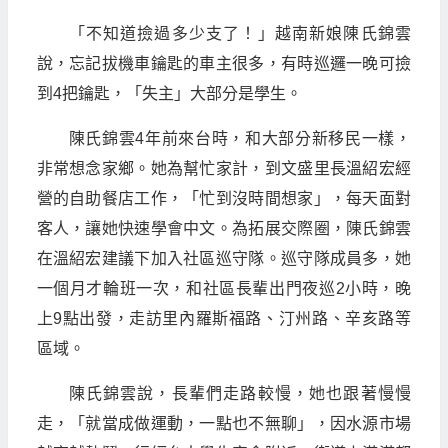
「不知道撿過多少支了！」越南新娘陳氏錦雲
說，忘記拔機車鑰匙的車主很多，有時巡邏一晚可撿
到4把鑰匙，「失主」大部分是學生。
陳氏錦雲4年前來台時，和大部分新移民一樣，
非常想念家鄉。她為幫忙家計，到文盛里長溫紹宏經
營的自助餐店工作，「忙到沒時間想家」，每天面對
客人，讓她快速學會中文。為拓展交際圈，陳氏錦雲
在溫紹宏建議下加入社區巡守隊。巡守隊成員多，她
一個月才輪班一次，和社區長輩出門夜巡2小時，晚
上9點出發，走訪里內羅斯福路、汀州路、辛亥路等
區域。
陳氏錦雲說，長輩們走路較慢，她也跟著慢慢
走，「就當成做運動，一點也不無聊」，因水源市場