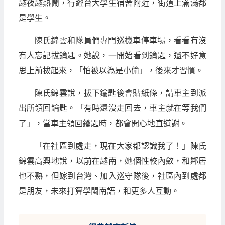
越夜越熱鬧，行經台大學生宿舍附近，街道上滿滿都
是學生。
陳氏錦雲和隊員們專門巡機車停車場，看看有沒
有人忘記拔鑰匙。她說，一開始看到鑰匙，還不好意
思上前拔起來，「怕被以為是小偷」，後來才習慣。
陳氏錦雲說，拔下鑰匙後會貼紙條，請車主到派
出所領回鑰匙。「有時還沒走回去，車主就在等我們
了」，當車主領回鑰匙時，都會開心地直道謝。
「在社區到處走，現在大家都認識我了！」陳氏
錦雲高興地說，以前在越南，她個性較內斂，和鄰居
也不熟，但嫁到台灣、加入巡守隊後，社區內到處都
是朋友，未來打算學閩南語，和更多人互動。