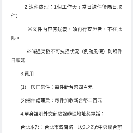
2.速件處理：1個工作天﹙當日送件後隔日取
件）
※文件內容有疑義，須再行查證者，不在此
限。
※倘遇突發不可抗拒狀況（例颱風假）則領件
日順延
3.費用
(1)一般正常件：每件新台幣四百元
(2)速件處理費：每件加收新台幣二百元
4.單身證明外交部驗證辦理地址與電話：
台北本部：台北市濟南路一段2之2號中央聯合辦