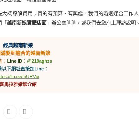
先大概瞭解費用；真的有預算、有興趣，我們的婚姻媒合工作人
們「
越南新娘實體店面
」辦公室聊聊，或我們去您府上拜訪說明
經典越南新娘
圓滿娶到適合的越南新娘
詢：
Line ID：
@219aghzs
以下網址直接加Line：
ttps://lin.ee/InURVui
喜馬拉雅婚姻介紹