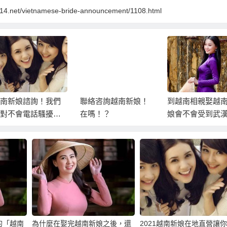
1314.net/vietnamese-bride-announcement/1108.html
南新娘諮詢！我們
聯絡咨詢越南新娘！
到越南相親娶越
對不會電話騷擾你
在嗎！？
娘會不會受到武
越南新娘！
炎影響？有沒有
險？
的「越南
為什麼在娶完越南新娘之後，還
2021越南新娘在地直營讓