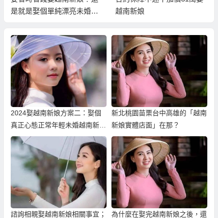
是就是娶個單純漂亮未婚越
越南新娘
南新娘？
2024娶越南新娘方案二：娶個
新北桃園苗栗台中高雄的「越南
真正心態正常年輕未婚越南新
新娘實體店面」在那？
娘！
諮詢相親娶越南新娘相關事宜；
為什麼在娶完越南新娘之後，還