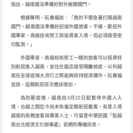
指出，越南還沒準備好對外敞開國門。
根據聲明，阮春福說：「真的不需急著打開越南
國門。越南還沒準備好迎接外國旅客。不過，歡迎外
國專家、高級技術勞工與投資者入境，但必須接受密
切監測。」
外國專家、高級技術勞工一類的旅客可以搭乘特
別航班進入越南，並住在飯店接受隔離檢疫，以利越
南在全球疫情大流行之際能夠保持經濟運作。阮春福
並說，這類航班班次應該增加。
為防範疫情，越南自3月22日起暫停外國人入
境，台越之間迄今尚未恢復定期航班載客，有意入境
越南的商務旅客與專業人士，可留意中華民國「駐越
南台北經濟文化辦事處」官網的專機訊息。