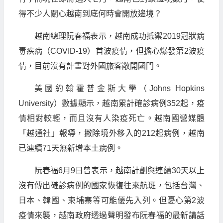
得不少人關心越南到底何時會開放邊境？
越南總理阮春福表示，越南成功抵禦2019冠狀病
毒疾病（COVID-19）首波疫情，但擔心爆發第2波疫
情，目前沒有計畫對外國旅客敞開國門。
美國約翰霍普金斯大學（Johns Hopkins
University）數據顯示，越南累計確診病例352起，疫
情相對較輕，而且沒有人染疫死亡。越南國營媒體
「越通社」報導，撇除境外移入的212起病例，越南
已連續71天無新增本土病例。
阮春福6月9日曾表示，越南計劃與連續30天以上
沒有傳出確診病例的國家恢復往來航班，包括台灣、
日本、韓國、柬埔寨等可能優先入列。但憂心第2波
疫情來襲，越南政府透過聲明發布阮春福的最新講話