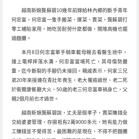
越南新娘龔蘇碧10幾年前嫁給林內鄉的斷手青年
何忠富，何忠富一隻手搬菜、運菜、賣菜，龔蘇碧打
零工補貼家用，她吃苦耐勞什麼都做，開堆高機也擺
過麵攤。
本月8日何忠富單手騎車載母親去看醫生途中，
撞上電桿摔落水溝，何忠富當場死亡，其母傷勢嚴
重，迄今斷裂的手腳仍未接回。親戚表示，何家三兄
弟20年來接連在青壯年喪生，老大罹癌過世、老二死
於衛爾康餐廳大火、50歲的老三何忠富車禍身亡，父
親2個月前也才過世。
越南新娘龔蘇碧說，丈夫是個孝子，賣菜賺錢全
交給婆婆管理，存摺祇有2萬9000多元，她有能力做
工賺錢並不覺得苦，最困難的是現在，不得不把麵攤