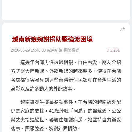
越南新娘婉謝捐助堅強渡困境
2016-05-29 15:40:00
越南新娘
閱讀模式
2,231
這幾年台灣男性透過相親、自由戀愛、朋友介紹
方式娶大陸新娘、外籍新娘的越來越多，使得在台灣
各處都很容易見到這些台灣新住民認真在台灣生活的
身影以及許多動人的外配故事。
越南雖發生排華暴動事件，在台灣的越南籍外配
仍是家庭的支柱，41歲綽號「阿扁」的龔蘇碧，公公
與丈夫接連過世、婆婆住加護病房，她堅持自力辦妥
後事、照顧婆婆，婉謝外界捐助。