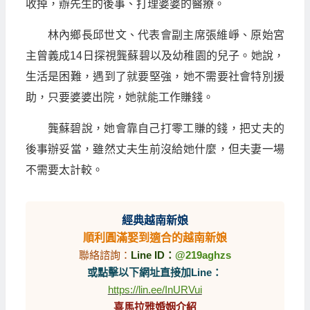
收掉，辦先生的後事、打理婆婆的醫療。
林內鄉長邱世文、代表會副主席張維崢、原始宮
主曾義成14日探視龔蘇碧以及幼稚園的兒子。她說，
生活是困難，遇到了就要堅強，她不需要社會特別援
助，只要婆婆出院，她就能工作賺錢。
龔蘇碧說，她會靠自己打零工賺的錢，把丈夫的
後事辦妥當，雖然丈夫生前沒給她什麼，但夫妻一場
不需要太計較。
經典越南新娘
順利圓滿娶到適合的越南新娘
聯絡諮詢：
Line ID：
@219aghzs
或點擊以下網址直接加Line：
https://lin.ee/InURVui
喜馬拉雅婚姻介紹