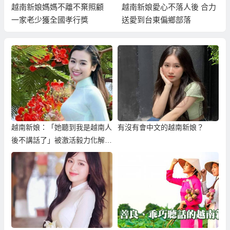
越南新娘愛心不落人後 合力
為什麼越南新娘很愛離婚跑
送愛到台東偏鄉部落
掉？真的都是越南新娘有問
題嗎！？
越南新娘：「她聽到我是越南人
有沒有會中文的越南新娘？
後不講話了」被激活毅力化解外
籍歧視！