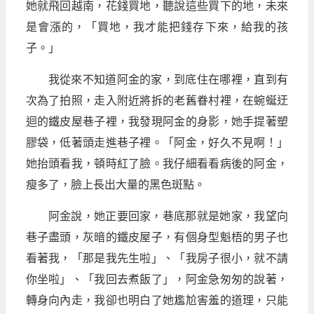
她就飛回越南，花錢買地，聽說這些買下的地，未來
是會漲的，「買地，我才能把錢存下來，給我的孩
子。」
我從來不知道阿金的家，到底住在哪裡，直到有
次為了拍照，走入附近將拆的老舊眷村裡，在蜿蜒迂
迴的鐵皮屋巷子裡，我發現阿金的身影，她手提著塑
膠袋，低著頭走進巷子裡。「阿金，好久不見啊！」
她抬頭看我，頓時紅了臉。我仔細看看病後的阿金，
瘦多了，臉上長出大量的黑色斑點。
阿金說，她正要回家，巷底那就是她家，我望向
巷子盡頭，灰暗的鐵皮屋子，有個身型魁梧的男子也
看著我，「那是我先生啦」、「我房子很小，就不請
你坐啦」、「我回去煮飯了」，阿金急匆匆的說著，
轉身向內走，我卻也明白了她尷尬害羞的道理，只能