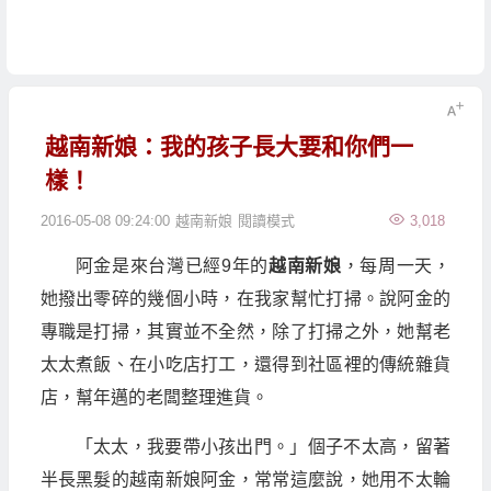
越南新娘：我的孩子長大要和你們一
樣！
2016-05-08 09:24:00
越南新娘
閱讀模式
3,018
阿金是來台灣已經9年的
越南新娘
，每周一天，
她撥出零碎的幾個小時，在我家幫忙打掃。說阿金的
專職是打掃，其實並不全然，除了打掃之外，她幫老
太太煮飯、在小吃店打工，還得到社區裡的傳統雜貨
店，幫年邁的老闆整理進貨。
「太太，我要帶小孩出門。」個子不太高，留著
半長黑髮的越南新娘阿金，常常這麼說，她用不太輪