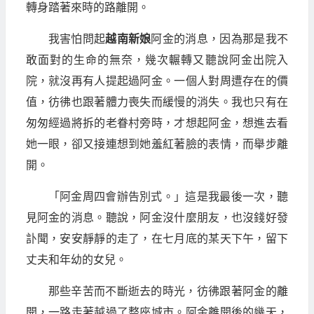
轉身踏著來時的路離開。
我害怕問起
越南新娘
阿金的消息，因為那是我不
敢面對的生命的無奈，幾次輾轉又聽說阿金出院入
院，就沒再有人提起過阿金。一個人對周遭存在的價
值，彷彿也跟著體力喪失而緩慢的消失。我也只有在
匆匆經過將拆的老眷村旁時，才想起阿金，想進去看
她一眼，卻又接連想到她羞紅著臉的表情，而舉步離
開。
「阿金周四會辦告別式。」這是我最後一次，聽
見阿金的消息。聽說，阿金沒什麼朋友，也沒錢好發
訃聞，安安靜靜的走了，在七月底的某天下午，留下
丈夫和年幼的女兒。
那些辛苦而不斷逝去的時光，彷彿跟著阿金的離
開，一路走著越過了整座城市。阿金離開後的幾天，