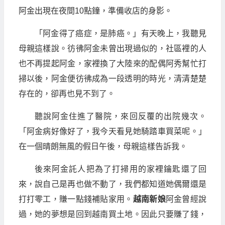
阿金出現在夜間10點鐘，準備收店的身影。
「阿金得了癌症，是肺癌。」有天晚上，我聽見
母親這樣說。彷彿阿金未曾出現過似的，社區裡的人
也不再提起阿金，家裡換了大陸來的配偶阿秀幫忙打
掃以後，阿金便彷彿成為一段透明的時光，清清楚楚
存在的，卻再也見不到了。
聽說阿金住進了醫院，來回反覆的出院幾次。
「阿金病好像好了，我今天看見她騎踏車買菜呢。」
在一個晴朗無風的假日午後，母親這樣告訴我。
後來阿金託人把為了打掃用的家裡鑰匙還了回
來，說自己是再也做不動了，我們都知道她偶爾還是
打打零工，賺一點錢補貼家用。
越南新娘
阿金曾經說
過，她的夢想是回到越南買土地。因此只要賺了錢，