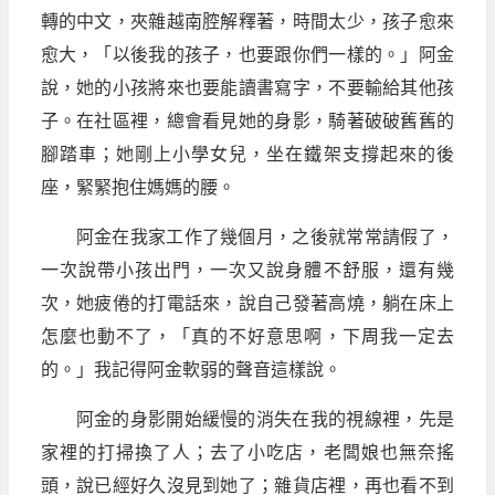
轉的中文，夾雜越南腔解釋著，時間太少，孩子愈來
愈大，「以後我的孩子，也要跟你們一樣的。」阿金
說，她的小孩將來也要能讀書寫字，不要輸給其他孩
子。在社區裡，總會看見她的身影，騎著破破舊舊的
腳踏車；她剛上小學女兒，坐在鐵架支撐起來的後
座，緊緊抱住媽媽的腰。
阿金在我家工作了幾個月，之後就常常請假了，
一次說帶小孩出門，一次又說身體不舒服，還有幾
次，她疲倦的打電話來，說自己發著高燒，躺在床上
怎麼也動不了，「真的不好意思啊，下周我一定去
的。」我記得阿金軟弱的聲音這樣說。
阿金的身影開始緩慢的消失在我的視線裡，先是
家裡的打掃換了人；去了小吃店，老闆娘也無奈搖
頭，說已經好久沒見到她了；雜貨店裡，再也看不到