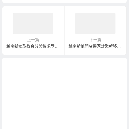
上一篇
下一篇
越南新娘取得身分證後求學反被處罰！？
越南新娘開店撐家計邀新移民齊打拚