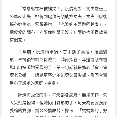
「常常躲在棉被裡哭！」阮清梅說，丈夫常坐上
公車就走失，她得到處拜託親戚找丈夫，丈夫回家後
擔心她生氣，緊張得說：「老婆妳不要跑回越南」，
還傻傻的關心「老婆你吃飯了沒？」讓她捨不得放棄
這個家。
三年前，阮清梅車禍，右手斷了兩指，扭曲變
形，車禍後她領到保險金回越南探親，年邁母親在機
場出口拉著她受傷的手，第一句話就是擔心「會不會
讓老公嫌」，讓她更堅定不能讓父母失望，飛回台灣
用心守護她的家庭、婚姻。
阮清梅受傷的手，每天都會痠麻、無法工作，旁
人笑她是怪物，但她仍用變形的手，每天為婆婆按摩
萎縮的雙腳、幫公公換尿片、擦澡。「媽媽妳的手好