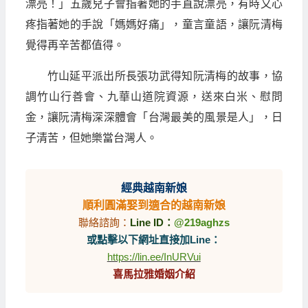
漂亮！」五歲兒子會指著她的手直說漂亮，有時又心
疼指著她的手說「媽媽好痛」，童言童語，讓阮清梅
覺得再辛苦都值得。
竹山延平派出所長張功武得知阮清梅的故事，協
調竹山行善會、九華山道院資源，送來白米、慰問
金，讓阮清梅深深體會「台灣最美的風景是人」，日
子清苦，但她樂當台灣人。
經典越南新娘
順利圓滿娶到適合的越南新娘
聯絡諮詢：
Line ID：
@219aghzs
或點擊以下網址直接加Line：
https://lin.ee/InURVui
喜馬拉雅婚姻介紹