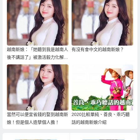
越南新娘：「她聽到我是越南人
有沒有會中文的越南新娘？
後不講話了」被激活毅力化解外
籍歧視！
當然可以便宜省錢的娶到越南新
2020比較單純、善良、乖巧聽
娘！但是個人造孽個人擔！
話的越南新娘介紹