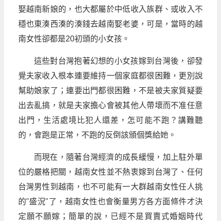
娶越南新娘的，也大都屬於中低收入族群、或收入不
穩也東湊西湊的湊錢去越南娶老婆，可是，當時的越
南女性卻都是20初頭的小女孩。
這些對台灣抱著幻想的小女孩嫁到台灣後，卻發
覺夫家收入根本連要維持一個家庭都很困難，更別說
幫助娘家了；連要出門都很困難，不是被夫家質疑要
出去亂搞，就是夫家擔心會被其他人帶壞而不准任意
出門，生活處境比犯人還差，怎可能不跑？講難聽
的，會跑是正常，不跑的反倒該頒個獎給她。
而現在，隨著台灣經濟的成長緩慢，加上駐外單
位的嚴格把關，越南女性並不熱衷嫁到台灣了、任何
台灣男性到越南，也不可能有一大群越南女性任人挑
的"盛況"了，越南女性也會衡量男方各方面條件才決
定願不願嫁；簡單的說，已經不是買賣式婚姻時代