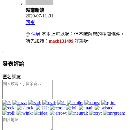
越南新娘
2020-07-11
B
1
回複
@
油蟲
基本上可以喔；但不瞭解您的相關條件，
請先加賴：
mach131499
詳談喔
發表評論
匿名網友