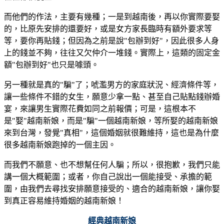
而他們的作法，主要有幾種；一是到越南後，再以你實際要娶
的，比原先安排的還要好，或是女方家長臨時有額外要求等
等，要你再貼錢；但因為之前是說"包辦到好"，因此很多人身
上的錢並不夠，往往又欠仲介一堆錢。實際上，這類的固定金
額"包辦到好"也只是噱頭。
另一種就是真的"騙"了；唬濫男方的家庭狀況、經濟條件等，
讓一些條件不錯的女生，願意少拿一點、甚至自己貼點錢辦婚
宴，來讓男生實際花費如同之前報價；可是，這根本不
是"娶"越南新娘，而是"騙"一個越南新娘，等所娶的越南新娘
來到台灣，發覺"真相"，這個婚姻就很難維持，這也是為什麼
很多越南新娘跑掉的一個主因。
而我們不願意、也不想幫任何人騙；所以，很抱歉，我們只能
講一個大概範圍；或者，你自己說出一個能接受、承擔的範
圍，由我們去尋找安排願意接受的、適合的越南新娘，讓你娶
到真正容易維持婚姻的越南新娘！
經典越南新娘