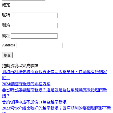
確定
昵稱
郵箱
網址
Address
提交
拖動滑塊以完成驗證
到越南相親娶越南新娘真正快速脫離單身、快速擁有婚姻家
庭！
2024娶越南新娘的兩種方案
要省時省錢娶越南新娘？還是就是娶個單純漂亮未婚越南新
娘？
合約保障中途不加價31萬娶越南新娘
2023幫你介紹比較好的越南新娘；圓滿順利的娶個越南鄉下新