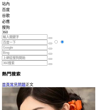
站內
百度
谷歌
必應
搜狗
360
熱門搜索
首頁
常見問題
正文