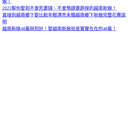
娘！
2023幫你娶到不會死要錢、不會預謀要跑掉的越南新娘！
直接到越南鄉下娶比較年輕漂亮未婚越南鄉下新娘完整花費說
明
越南新娘48萬辦到好！娶越南新娘就是實實在在的48萬！