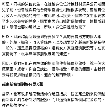
可是，同樣的這位女生，在嫁給這位位冷棟器材貿易公司老闆
兒子前，也曾經與其他台灣單身男性相過很多次親；曾經有位
月收入三萬初頭的男性，彼此也可以接受，但該位女生卻要求
至少5000美金的聘金，還要由男方出錢辦傳統婚宴，這樣辦到
好，隨便也要60萬以上；所以，這位男性就放棄了！
所以，到底越南新娘辦到好要多少？真的要看男方的個人年
齡、外貌、職業、收入等條件，以及想要娶的越南新娘是長得
一般的、還是長得很漂亮的，還有女方家庭經濟狀況等；在真
實情況下，根本無法事前很確定的知道。
因此，我們只能在瞭解你的相關條件與擇偶期望後，說一個大
概範圍。或者，你自己說出一個能接受、承擔的範圍，由我們
去尋找安排願意接受的、適合的越南新娘。
越南新娘辦到好只要X萬！
當然，也有很多越南新娘仲介是直接說一個固定金額來提供越
南新娘介紹包辦到好的服務，而且這類直接說個固定金額的，
往往都很便宜。