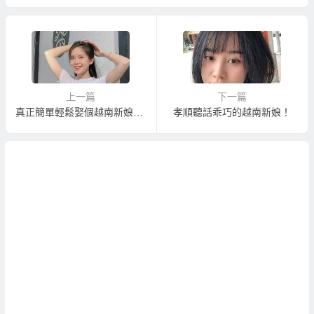
籍歧視！
上一篇
下一篇
真正簡單輕鬆娶個越南新娘來脫魯！
孝順聽話乖巧的越南新娘！