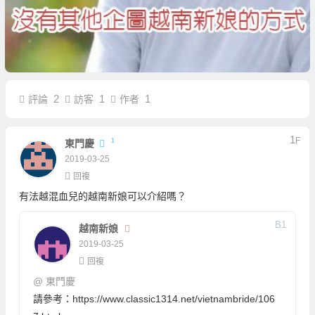
2
1
1
評論
訪客
作者
1
F
1
東門慶
2019-03-25
回複
有法越混血兒的越南新娘可以介紹嗎？
B
1
越南新娘
2019-03-25
回複
@
東門慶
請參考：
https://www.classic1314.net/vietnambride/106