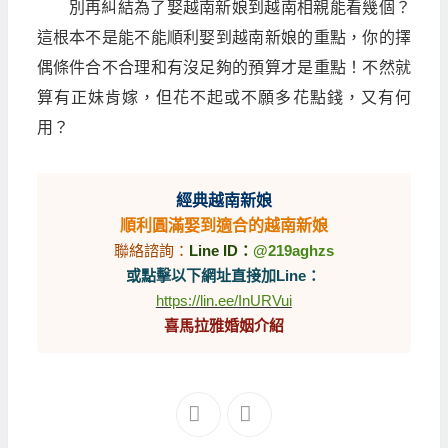
別再糾結為了娶越南新娘到越南相親能看幾個？
這根本不是能不能順利娶到越南新娘的重點，你的擇
偶條件合不合理和有沒足夠的預算才是重點！不然就
算有正妹肯嫁，但花不起或不願多花點錢，又有何
用？
經典越南新娘
順利圓滿娶到適合的越南新娘
聯絡諮詢：
Line ID：
@219aghzs
或點擊以下網址直接加Line：
https://lin.ee/InURVui
喜馬拉雅婚姻介紹