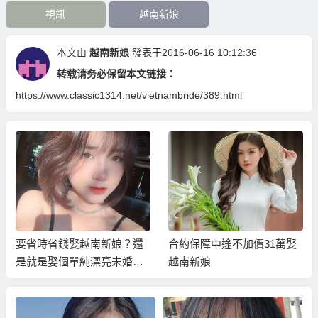
視訊
越南新娘
本文由
越南新娘
發表于2016-06-16 10:12:36
转载请务必保留本文链接：
https://www.classic1314.net/vietnambride/389.html
要省時省錢娶越南新娘？還
合約保障中途不加價31萬娶
20
是就是娶個單純漂亮未婚越
越南新娘
新
南新娘？
鄉