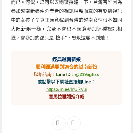
而已。何況，您可以去稍微探聽一下，台灣有誰因為
參加越南新娘仲介業者的視訊相親而真的有娶到視訊
中的女孩子？真正願意嫁到台灣的越南女性根本如同
大陸新娘
一樣，完全不會也不願意參加這種視訊相
親，會參加的都只是"槍手"，您永遠娶不到她！
經典越南新娘
順利圓滿娶到適合的越南新娘
聯絡諮詢：
Line ID：
@219aghzs
或點擊以下網址直接加Line：
https://lin.ee/InURVui
喜馬拉雅婚姻介紹