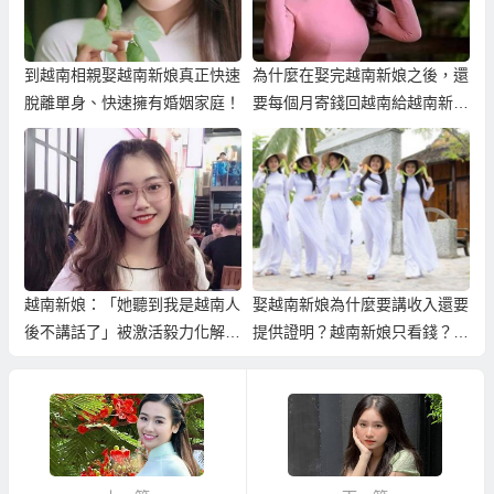
到越南相親娶越南新娘真正快速
為什麼在娶完越南新娘之後，還
脫離單身、快速擁有婚姻家庭！
要每個月寄錢回越南給越南新娘
的父母？
越南新娘：「她聽到我是越南人
娶越南新娘為什麼要講收入還要
後不講話了」被激活毅力化解外
提供證明？越南新娘只看錢？會
籍歧視！
不會太現實？