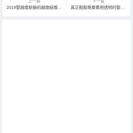
上一篇
下一篇
2019娶越南新娘的越南結婚代辦
真正輕鬆簡單費用透明的娶到越南新娘