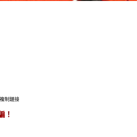
複制鏈接
騙！