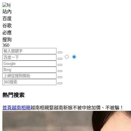
站內
百度
谷歌
必應
搜狗
360
熱門搜索
首頁
越南相親
越南相親娶越南新娘不被中途加價、不被騙！