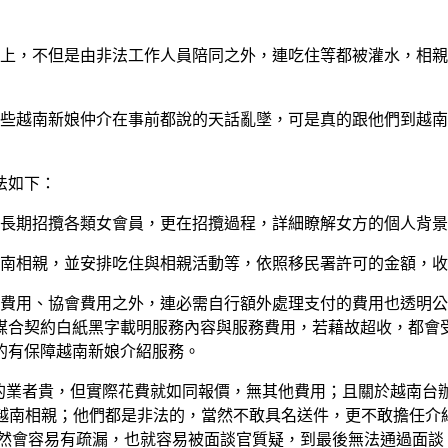
實上，不但是由非法工作人員陪同之外，連吃住等都被灌水，相
這些越南新娘仲介在事前都說的天話亂墜，可是真的跟他們到越
法如下：
但長期招攬各類女會員，更在招攬過程，詳細瞭解女方的個人背
越南相親，並安排吃住與相親活動等，依照移民署許可的金額，
外費用、協會費用之外，連必需自行額外處理支付的費用也透明
媒合契約白紙黑字載明服務內容與服務費用，若藉故超收，都會
的有保障越南新娘介紹服務。
妙的業者貴，但實際花費就如同報價，無其他費用；且關於越南台
介到越南相親；他們都是非法的，當然不敢具名送件，更不敢擔任
，當然會容易有疏漏，也就容易被面談官質疑，到最後無法通過面談