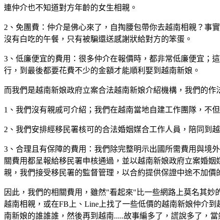
連仲介也不知道對方年齡的女生相親。
2、免團費：仲介是佛心來了，自掏腰包帶你去越南相親？事
沒有白吃的午餐，只有被騙還送感謝狀給對方的笨蛋。
3、低廉便宜的費用：很多仲介在報價時，都非常低廉便宜；
行，到最後都要花費不少的金額才能順利娶到越南新娘。
而我們是越南新娘政府立案合法越南新娘介紹機構，我們的作
1、我們沒有親戚可介紹；我們在越南當地自建工作團隊，不
2、我們安排經移民署核可的合法婚姻媒合工作人員，陪同到
3、合理且有保障的費用：我們除完整明示出國所需費用與境
關費用都呈報給移民署申核通過，並以越南新娘政府立案婚姻
親，我們接受移民署的監督管理，以合約提供保證中途不加價
因此，我們的相關費用，雖然"看起來"比一些網路上莫名其
越南相親，或在FB上、Line上找了一些低價的越南新娘仲
南新娘的誰誰誰，然後再到越南.....故事編多了，謊說多了