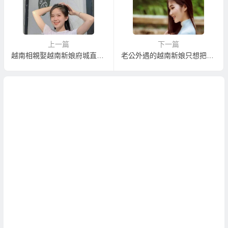
上一篇
下一篇
越南相親娶越南新娘府城直達越南胡志明
老公外遇的越南新娘只想把女兒養大