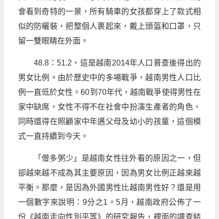
會看到奇特的一景，所有騎車的女孩都穿上了款式相
似的防曬裝，把整個人裹起來，戴上頭盔和口罩，只
留一雙眼睛在外面。
48.8：51.2，這是越南2014年人口普查後得出的
男女比例。由於歷史中的多場戰爭，越南男性人口比
例一直低於女性。60到70年代，越南戰爭使得男性在
家中缺席，女性不得不在社會中扮演生產者的角色，
同時還得在照顧家中年邁父母及幼小的孩童，這個模
式一直持續到今天。
「僧多粥少」是越南女性往外看的原因之一，但
卻越來越不成為其主要原因，因為男女比例正越來越
平衡。那麼，是因為外國男性比越南男性好？還是用
一個數字來說明：9分之1。5月，越南政府公佈了一
份《越南走向性別平等》的研究報告，裡面的調查結