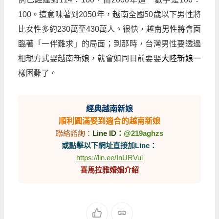
100。這意味著到2050年，越南全國50歲以下男性將
比女性多約230萬至430萬人。很快，越南男性將會面
臨著「一伴難求」的局面；到那時，台灣男性要透過
相親方式娶越南新娘，就會如同目前要娶
大陸新娘
一
樣困難了。
經典越南新娘
順利圓滿娶到適合的越南新娘
聯絡諮詢：
Line ID：
@219aghzs
或點擊以下網址直接加Line：
https://lin.ee/InURVui
喜馬拉雅婚姻介紹