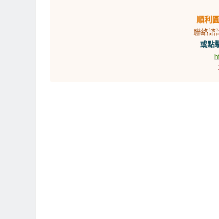
順利
聯絡諮
或點擊
h