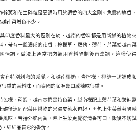
炸幹蔥和花生碎粒是烹調時用於調香的四大金剛。魚露的鮮香、
為越南菜增色不少。
，與印度香料最大的區別在於，越南的香料都是用新鮮的植物來
料，帶有一股濃郁的花香；檸檬草、羅勒、薄荷、芹菜給越南菜
國情調。做法上通常把肉類用香料醃制後再烹調，這樣使得
不會有特別刺激的感覺，和越南椰奶、青檸檬、椰絲一起調成咖
有很重的香料味，而泰國的咖喱膏口感辣味很重。
特色檬、蔗蝦、越南春捲是特色菜，越南檬配上薄荷葉和酸辣醬
上碟後連同配菜用烘乾的米湯皮蘸水包起，再包上生菜蘸著酸辣
番風味。春捲外脆內香，包上生菜更覺得清香可口。飯後不妨試
奶，細細品嘗它的香滑。