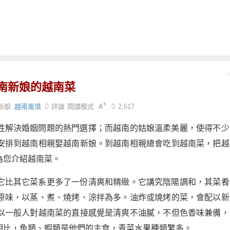
南新娘的越南菜
新娘
越南風情
評論
閱讀模式
2,617
性解決婚姻問題的熱門選擇；而越南的姑娘溫柔美麗，使得不少
安排到越南相親娶越南新娘。到越南相親總會吃到越南菜，把越
為您介紹越南菜。
它比其它菜系更多了一份清爽和精緻。它講究陰陽調和，其菜肴
原味，以蒸、煮、燒烤、涼拌為多。油炸或燒烤的菜，會配以新
以一般人對越南菜的直接感覺是清爽不油膩，不但色香味兼備，
相比，魚類、蝦類是他們的主食，青菜水果種類繁多。