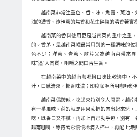
越南菜非常注重色、香、味，魚露、蔥油、
油的濃香、炸幹蔥的焦香和花生碎粒的清香著實
越南菜的香料使用更是越南菜的重中之重
的。香茅，是越南菜裡最常用到的一種調味的佐
色不少；洋蔥、青蔥、歐芹又為越南菜帶來異
味"逼"入肉質，咀嚼之間口舌生香。
在越南菜中的越南咖喱粉口味比較適中，
汁，口感清淡，椰香味濃；印度咖喱所用咖喱粉
越南菜偏酸辣，吃起來特別令人開胃。越南
有一番風味。蔗蝦就是用果蔗把蝦肉串起來烤，
吃，既香口又不膩，再加上自己動手包，別有一
越南咖啡，等待著它慢慢地滴入杯中，再配上煉