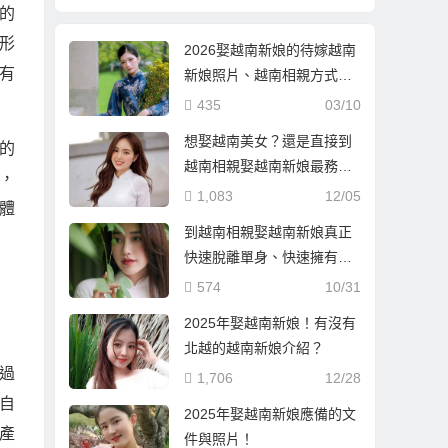
的
形
2026娶越南新娘的待嫁越南
有
新娘照片、越南相親方式與
流程
435
03/10
想娶越南美女？還是直接到
的
越南相親娶越南新娘最務
，
實！
1,083
12/05
體
到越南相親娶越南新娘真正
快速脫離單身、快速擁有婚
姻家庭！
574
10/31
2025年娶越南新娘！有沒有
北越的越南新娘介紹？
過
1,706
12/28
自
2025年娶越南新娘應備的文
產
件與照片！