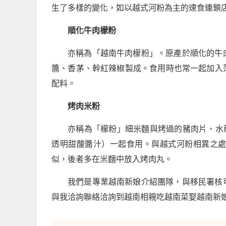
生了多樣的變化，如以越式河粉為主的速食連鎖
順化牛肉檬粉
亦稱為「越南牛肉檬粉」。原產於順化的牛
醬、香茅、幹紅辣椒製成。食用時也常一起加入
配料。
烤肉米粉
亦稱為「檬粉」細米麵與烤過的豬肉片、水蘸
透明甜酸醬汁）一起食用。與越式河粉相異之
似，後者多在米麵中放入烤肉丸。
我們是專業越南新娘介紹團隊，與移民署核
與我洽詢聯絡洽詢到越南相親吃越南菜娶越南新