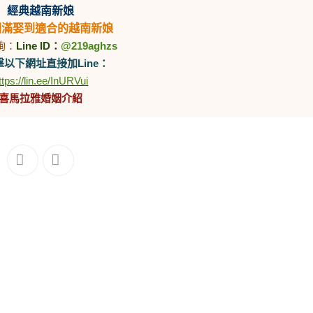
經典越南新娘
圓滿娶到適合的越南新娘
詢：
Line ID：
@219aghzs
以下網址直接加Line：
ttps://lin.ee/InURVui
喜馬拉雅婚姻介紹