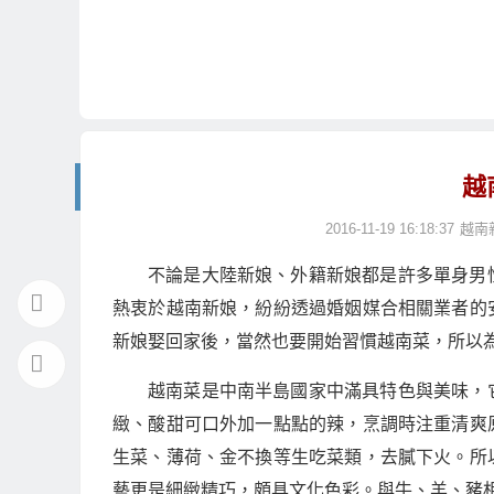
越
2016-11-19 16:18:37
越南
不論是大陸新娘、外籍新娘都是許多單身男
熱衷於越南新娘，紛紛透過婚姻媒合相關業者的
新娘娶回家後，當然也要開始習慣越南菜，所以
越南菜是中南半島國家中滿具特色與美味，
緻、酸甜可口外加一點點的辣，烹調時注重清爽
生菜、薄荷、金不換等生吃菜類，去膩下火。所
藝更是細緻精巧，頗具文化色彩。與牛、羊、豬