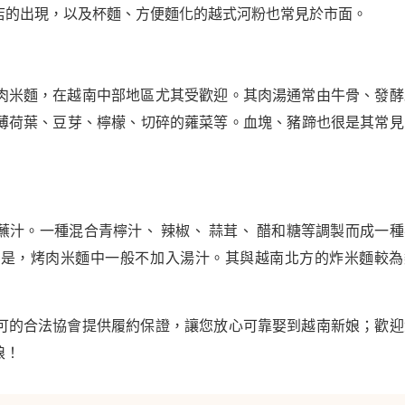
店的出現，以及杯麵、方便麵化的越式河粉也常見於市面。
肉米麵，在越南中部地區尤其受歡迎。其肉湯通常由牛骨、發酵
薄荷葉、豆芽、檸檬、切碎的蕹菜等。血塊、豬蹄也很是其常見
汁。一種混合青檸汁、 辣椒、 蒜茸、 醋和糖等調製而成一種
處是，烤肉米麵中一般不加入湯汁。其與越南北方的炸米麵較為
可的合法協會提供履約保證，讓您放心可靠娶到越南新娘；歡迎
娘！