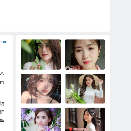
人
南
到越南相親娶越南新
2024娶越南新娘的兩
娘真正快速脫離單
種方案
身、快速擁有婚姻家
精
庭！
鮮
手
要省時省錢娶越南新
合約保障中途不加價3
娘？還是就是娶個單
1萬娶越南新娘