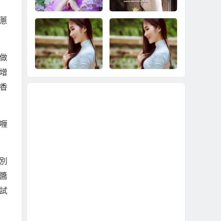
純漂亮未婚越南新
娘？
蔥
2023幫你介紹比較好
2023幫你娶到不會死
的越南新娘；圓滿順
要錢、不會預謀要跑
做
利的娶個越南鄉下新
掉的越南新娘！
增
娘！
香
直接到越南鄉下娶比
越南新娘48萬辦到
較年輕漂亮未婚越南
好！娶越南新娘就是
鄉下新娘完整花費說
實實在在的48萬！
喱
明
別
醬
試