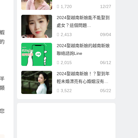
1,720
12/27
2024娶越南新娘能不能娶到
處女？這個問題…
蝦
2,413
09/04
的
2024娶越南新娘的越南新娘
聯絡諮詢Line
2,015
06/12
2024娶越南新娘！？娶到年
半
輕未婚漂亮有心婚姻沒有其
類
他企圖越南新娘的方式！
3,522
05/22
您