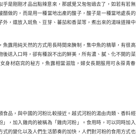
似乎是剛剛才品出點辣意來，那感覺又匆匆過去了，如若有若無
酸醋做的，而是用一種當地出產的酸子，酸子是一種當地處長的
子外，還放入斑魚、豆芽、蕃茄和香菜等，煮出來的湯味道辣中
，魚露用純天然的方式用長時間來醃制，集中魚的精華，有很高
物後送入口時，卻有種說不出的鮮美，所有濃、膩、化不開的菜
婦女身材窈窕的秘方，魚露相當滋陰，婦女長期服用可永葆青春
類食品，與中國的河粉比較接近。越式河粉的湯由肉類、香料經
粉」，加入雞肉的被稱為「雞肉河粉」。食用時，可以同時加入
方式的變化以及人們生活節奏的加快，人們對河粉的食用方式也