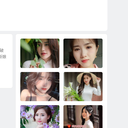
娘破
新娘
到越南相親娶越南新
2024娶越南新娘的兩
娘真正快速脫離單
種方案
身、快速擁有婚姻家
庭！
要省時省錢娶越南新
合約保障中途不加價3
娘？還是就是娶個單
1萬娶越南新娘