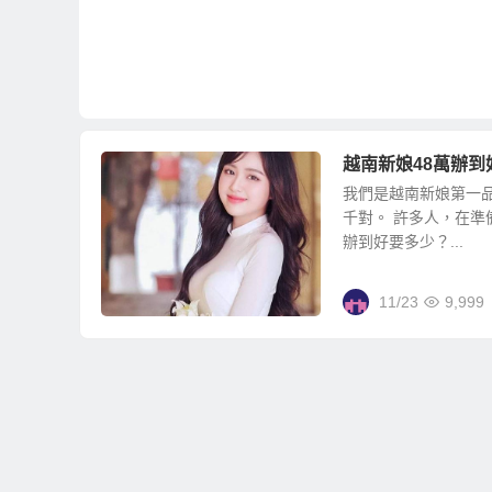
越南新娘48萬辦到
我們是越南新娘第一品牌
千對。 許多人，在
辦到好要多少？...
11/23
9,999