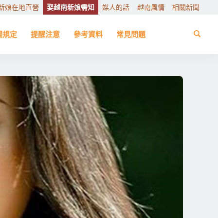
新娘在地直營
娶越南新娘需知
媒人的話
越南風情
相關新聞
關規定
提醒注意
參考資料
常見問題