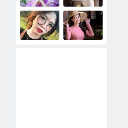
純漂亮未婚越南新
娘？
2023幫你介紹比較好
2023幫你娶到不會死
的越南新娘；圓滿順
要錢、不會預謀要跑
利的娶個越南鄉下新
掉的越南新娘！
娘！
直接到越南鄉下娶比
越南新娘48萬辦到
較年輕漂亮未婚越南
好！娶越南新娘就是
鄉下新娘完整花費說
實實在在的48萬！
明