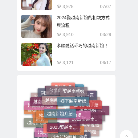
3,975
07/07
2024娶越南新娘的相親方式
與流程
3,910
03/29
孝順聽話乖巧的越南新娘！
3,121
06/17
台辦處面談
娶越南新娘
越南新娘來台手續
鄉下越南新娘
外籍新娘
養媽
胡志明市
提醒注意
越南新娘婚姻介紹
越南新娘手續
越南新娘介紹
娶越南新娘流程
越南新娘婚姻媒合
權益保護
越南新娘跑掉
2024娶越南新娘
越南新娘在地直營
新住民
越南新娘一條龍辦到好
2022娶越南新娘
2023娶越南新娘
越南相親
歸化
越南
娶越南新娘費用
河內
面談
越南趣聞
越南風情
越南新聞
越南新娘政府立案
越南新娘第一品牌
新移民
越南新娘照片
越南結婚
胡志明
台辦處
越南店
常見問題
相關新聞
越南新娘
越南新娘在地經營
移民署
越配故事