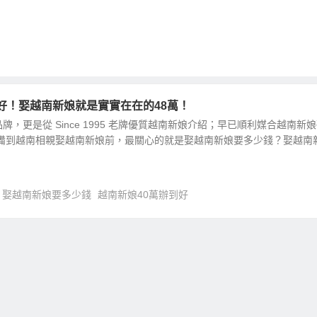
好！娶越南新娘就是實實在在的48萬！
，更是從 Since 1995 老牌優質越南新娘介紹；早已順利媒合越南新
準備到越南相親娶越南新娘前，最關心的就是娶越南新娘要多少錢？娶越南
娶越南新娘要多少錢
越南新娘40萬辦到好