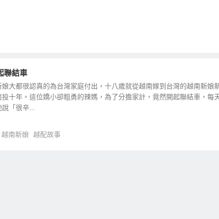
起聯結車
新娘大都很認真的為台灣家庭付出，十八歲就從越南嫁到台灣的越南新娘
南投十年。這位嬌小卻粗勇的辣媽，為了分擔家計，竟然開起聯結車，每
「很辛...
越南新娘
越配故事