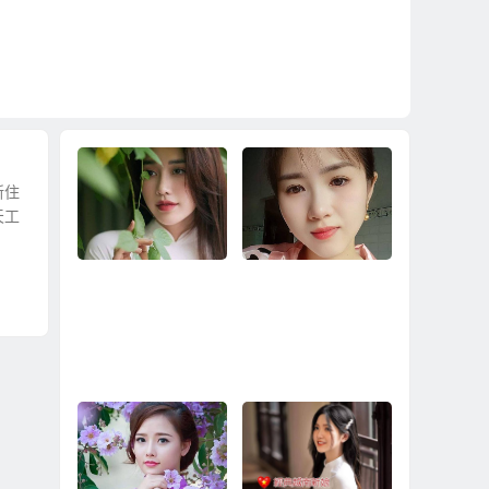
新住
天工
到越南相親娶越南新
2024娶越南新娘的兩
娘真正快速脫離單
種方案
身、快速擁有婚姻家
庭！
要省時省錢娶越南新
合約保障中途不加價3
娘？還是就是娶個單
1萬娶越南新娘