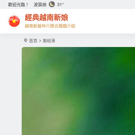
波莫纳
31°
歡迎光臨！
經典越南新娘
越南新娘仲介媒合婚姻介紹
首頁
聯結車