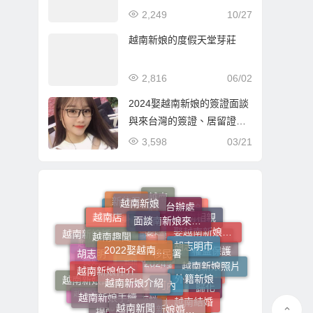
2,249
10/27
越南新娘的度假天堂芽莊
2,816
06/02
2024娶越南新娘的簽證面談
與來台灣的簽證、居留證與
工作
3,598
03/21
越南新娘
面談
越南新娘來台手續
台辦處
越南
新住民
越南店
越南趣聞
2022娶越南新娘
移民署
胡志明市
娶越南新娘費用
越南相親
鄉下越南新娘
越南新娘政府立案
越配故事
越南新娘婚姻介紹
胡志明
越南新娘仲介
越南新娘介紹
河內
外籍新娘
越南新娘照片
權益保護
娶越南新娘流程
娶越南新娘
常見問題
越南新娘一條龍辦到好
養媽
越南新娘跑掉
越南新娘手續
越南新聞
越南新娘婚姻媒合
越南結婚
歸化
參考資料
2024娶越南新娘
相關新聞
新移民
越南新娘在地經營
提醒注意
越南新娘在地直營
2023娶越南新娘
相關流程