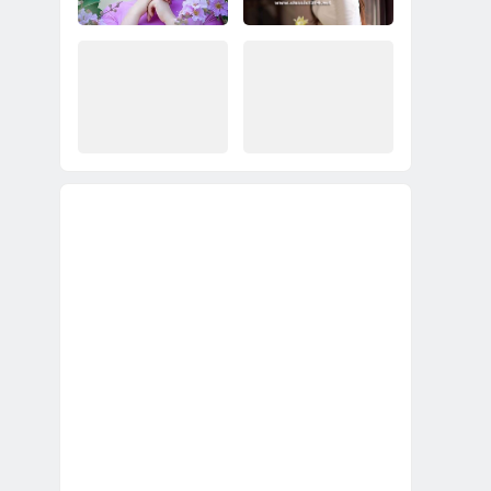
純漂亮未婚越南新
娘？
2023幫你介紹比較好
2023幫你娶到不會死
的越南新娘；圓滿順
要錢、不會預謀要跑
利的娶個越南鄉下新
掉的越南新娘！
娘！
直接到越南鄉下娶比
越南新娘48萬辦到
較年輕漂亮未婚越南
好！娶越南新娘就是
鄉下新娘完整花費說
實實在在的48萬！
明