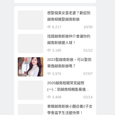
想娶個美女當老婆？歡迎到
越南相親娶越南新娘
8,217
10/30
找錯越南新娘仲介會讓你的
越南新娘變人球！
3,185
01/22
2023娶越南新娘，可以娶到
華僑越南新娘嗎？
3,976
07/07
2020越南相親常見疑問
(一)：到越南相親能看幾
個？一般都看幾個要決定？
3,468
02/14
單親越南新娘小麵店養2子女
學會識字生活變快樂！