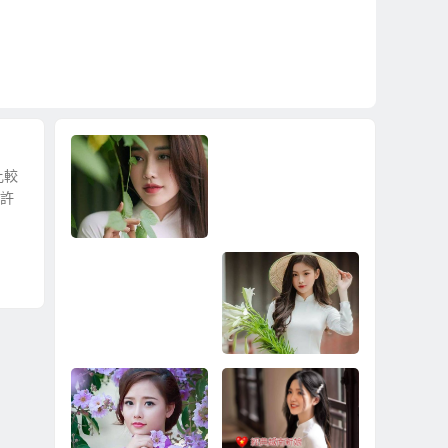
比較
到許
到越南相親娶越南新
2024娶越南新娘的兩
娘真正快速脫離單
種方案
身、快速擁有婚姻家
庭！
要省時省錢娶越南新
合約保障中途不加價3
娘？還是就是娶個單
1萬娶越南新娘