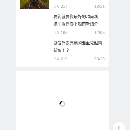
6,217
12/21
要娶就要娶最好的越南新
娘？提供鄉下越南新娘介
紹！
3,163
12/05
娶個外表亮麗的混血兒越南
新娘！？
4,215
03/25