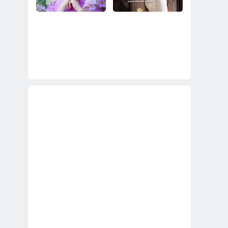
純漂亮未婚越南新
娘？
2023幫你介紹比較好
2023幫你娶到不會死
的越南新娘；圓滿順
要錢、不會預謀要跑
利的娶個越南鄉下新
掉的越南新娘！
娘！
直接到越南鄉下娶比
越南新娘48萬辦到
較年輕漂亮未婚越南
好！娶越南新娘就是
鄉下新娘完整花費說
實實在在的48萬！
明