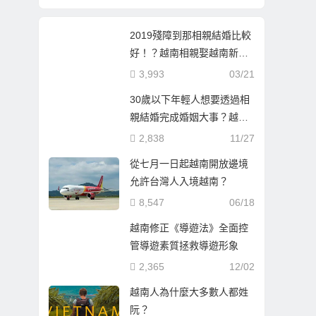
2019殘障到那相親結婚比較
好！？越南相親娶越南新娘
成最佳選擇！
3,993
03/21
30歲以下年輕人想要透過相
親結婚完成婚姻大事？越南
新娘是最好的選擇！
2,838
11/27
從七月一日起越南開放邊境
允許台灣人入境越南？
8,547
06/18
越南修正《導遊法》全面控
管導遊素質拯救導遊形象
2,365
12/02
越南人為什麼大多數人都姓
阮？