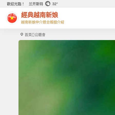
兰开斯特
32°
歡迎光臨！
經典越南新娘
越南新娘仲介媒合婚姻介紹
首頁
公聽會