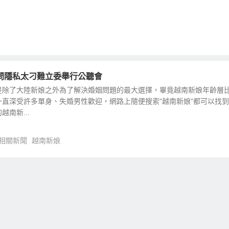
問隱私太刁難立委舉行公聽會
是除了大陸新娘之外為了解決婚姻問題的最大選擇，畢竟越南新娘年齡層
直深受許多單身、失婚男性歡迎，網路上隨便搜索"越南新娘"都可以找
南新...
相關新聞
越南新娘