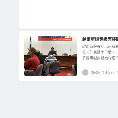
越南新娘簽證面談
越南新娘長期以來就
低，外表嬌小可愛，一
多從事越南新娘介紹的越
05/26
4,528